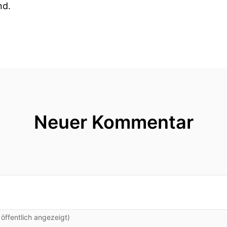
nd.
nd engagieren sich seit über einhundert Jahren Organ
tzig Wissenschaft und Bildung in Deutschland zu fö
 eine kostenlose Lernplattform für künstliche Intelli
, Videos, Podcasts und Tools sollen KI-Kompetenzen 
Neuer Kommentar
lt schön dass Sie heute da sind.
bei sein darf.
s Projekt KI Campus überhaupt beim Stifterverband e
gt, dass es eher außergewöhnlich der Stifter-Verband 
ffentlich angezeigt)