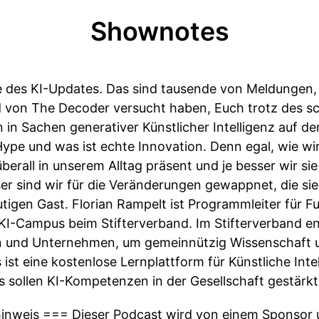
Shownotes
 des KI-Updates. Das sind tausende von Meldungen, 
d von The Decoder versucht haben, Euch trotz des 
in Sachen generativer Künstlicher Intelligenz auf d
ype und was ist echte Innovation. Denn egal, wie wi
berall in unserem Alltag präsent und je besser wir si
r sind wir für die Veränderungen gewappnet, die sie 
igen Gast. Florian Rampelt ist Programmleiter für Fut
 KI-Campus beim Stifterverband. Im Stifterverband en
n und Unternehmen, um gemeinnützig Wissenschaft u
ist eine kostenlose Lernplattform für Künstliche Intel
s sollen KI-Kompetenzen in der Gesellschaft gestärk
nweis === Dieser Podcast wird von einem Sponsor un