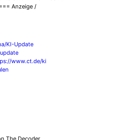
=== Anzeige /
ma/KI-Update
-update
tps://www.ct.de/ki
ulen
von The Decoder.