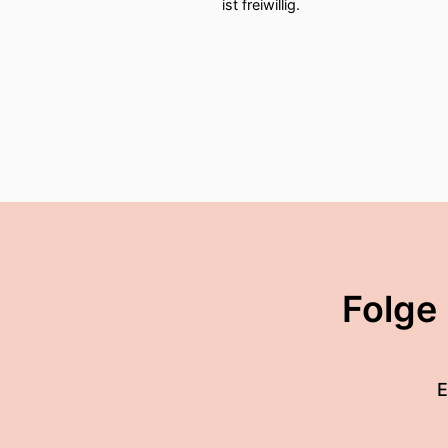
ist freiwillig.
00:02:45: Es war in Kern a
Produkt mit einem Skalier
00:02:55: Kam das dann ers
00:03:02: Ja, also ich wü
ChatGPP durchaus relevan
00:03:12: Weil man da scho
immer stärker eine Rolle, 
bedeutet und insbesondere
eine weitergehende Relev
Folge
00:03:38: An wen richtet 
00:03:41: Ganz konkret!
E
00:03:43: Also ganz konkr