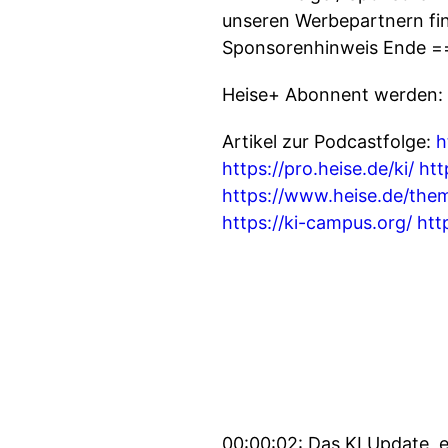
unseren Werbepartnern find
Sponsorenhinweis Ende =
Heise+ Abonnent werden:
Artikel zur Podcastfolge:
h
https://pro.heise.de/ki/
htt
https://www.heise.de/them
https://ki-campus.org/
htt
00:00:02: Das KI Update, 