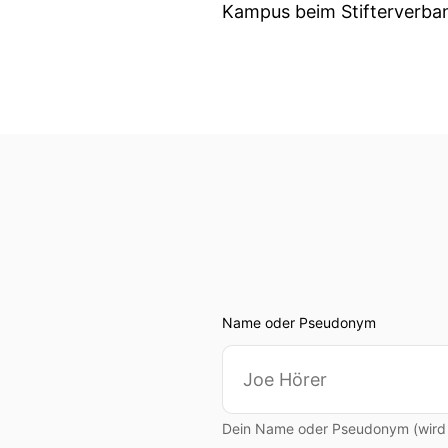
Kampus beim Stifterverba
00:01:06: Im Stifterverba
Unternehmen, um gemeinnü
00:01:16: Der KI Campus ist
00:01:21: Mit Onlinekursen
gestärkt werden.
00:01:31: Hallo Herr Rampe
00:01:34: Schön das ich da
Name oder Pseudonym
00:01:36: Wie ist denn da
00:01:41: Sie hat mir gesa
startet.
Dein Name oder Pseudonym (wird ö