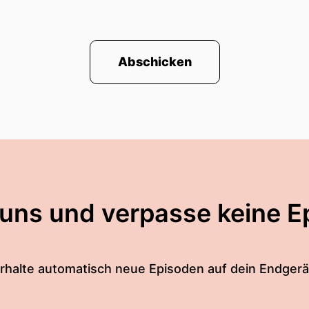
ber zunächst ein Forschungs- und Entwicklungsprojekt
ungsanspruch, wie wir ihn heute haben
Abschicken
t quasi durch ChatGPT als KI so ein Alltagstool gew
rde sagen bei unserer Kernzielgruppe Hochschulen ha
tes Interesse geweckt.
n auch festgestellt hat zum Beispiel im Kontext von P
aber ganz sicher hat generative KI einen enormen Sch
 für die Frage ob wir über ein Forschungsprojekt hin
anz in Deutschland haben können.
 uns und verpasse keine E
sich denn der KI Campus heute?
rhalte automatisch neue Episoden auf dein Endgerä
et ist weiterhin unser Fokus Hochschulen in Deutsch